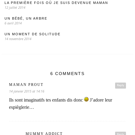
LA PREMIÈRE FOIS OÙ JE SUIS DEVENUE MAMAN
12 juillet 2014
UN BÉBÉ, UN ARBRE
6 avril 2014
UN MOMENT DE SOLITUDE
14 novembre 2014
6 COMMENTS
MAMAN PROUT
Reply
14 janvier 2015 at 14:16
Ils sont imaginatifs tes enfants dis donc
J’adore leur
espièglerie…
MUMMY ADDICT
Reply