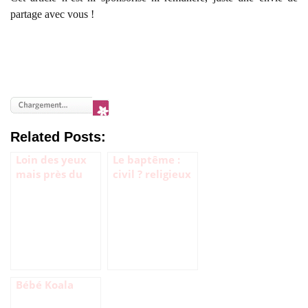
partage avec vous !
Related Posts:
Loin des yeux
Le baptême :
mais près du
civil ? religieux
coeur
?
Bébé Koala