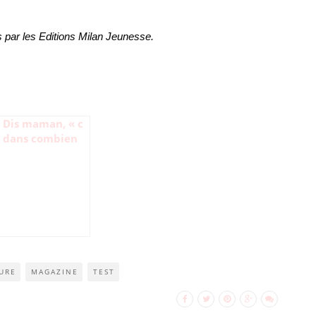
s par les Editions Milan Jeunesse.
Dis maman, « c
dans combien
de dodos » Noël
? (Test & avis)
URE
MAGAZINE
TEST