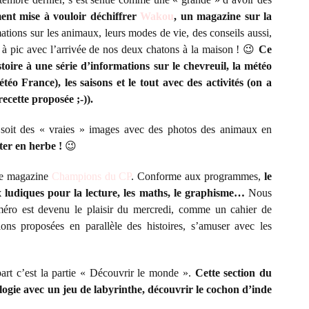
ment mise à vouloir déchiffrer
Wakou
, un magazine sur la
ions sur les animaux, leurs modes de vie, des conseils aussi,
t à pic avec l’arrivée de nos deux chatons à la maison ! 😉
Ce
oire à une série d’informations sur le chevreuil, la météo
o France), les saisons et le tout avec des activités (on a
ecette proposée ;-)).
 soit des « vraies » images avec des photos des animaux en
ter en herbe !
😉
 le magazine
Champions du CP
. Conforme aux programmes,
le
x ludiques pour la lecture, les maths, le graphisme…
Nous
méro est devenu le plaisir du mercredi, comme un cahier de
ions proposées en parallèle des histoires, s’amuser avec les
art c’est la partie « Découvrir le monde ».
Cette section du
ogie avec un jeu de labyrinthe, découvrir le cochon d’inde