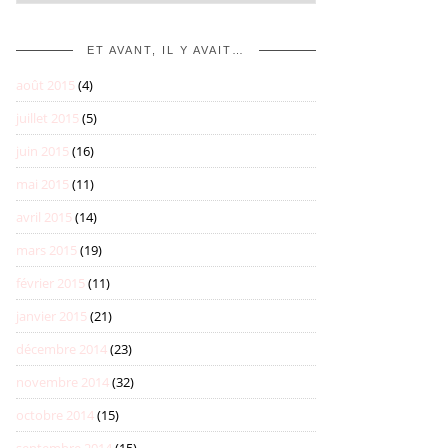
ET AVANT, IL Y AVAIT…
août 2015
(4)
juillet 2015
(5)
juin 2015
(16)
mai 2015
(11)
avril 2015
(14)
mars 2015
(19)
février 2015
(11)
janvier 2015
(21)
décembre 2014
(23)
novembre 2014
(32)
octobre 2014
(15)