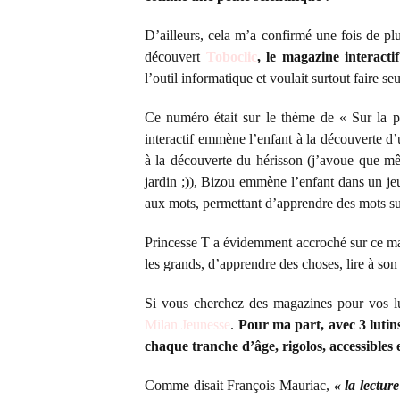
D’ailleurs, cela m’a confirmé une fois de plu
découvert
Toboclic
, le magazine interacti
l’outil informatique et voulait surtout faire se
Ce numéro était sur le thème de « Sur la 
interactif emmène l’enfant à la découverte d’
à la découverte du hérisson (j’avoue que mê
jardin ;)), Bizou emmène l’enfant dans un jeu
aux mots, permettant d’apprendre des mots su
Princesse T a évidemment accroché sur ce mag
les grands, d’apprendre des choses, lire à s
Si vous cherchez des magazines pour vos lut
Milan Jeunesse
.
Pour ma part, avec 3 lutins
chaque tranche d’âge, rigolos, accessibles 
Comme disait François Mauriac,
« la lectur