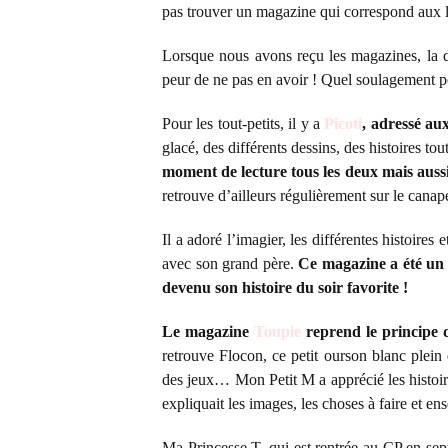
pas trouver un magazine qui correspond aux l
Lorsque nous avons reçu les magazines, la d
peur de ne pas en avoir ! Quel soulagement p
Pour les tout-petits, il y a
Picoti
, adressé au
glacé, des différents dessins, des histoires 
moment de lecture tous les deux mais aussi
retrouve d’ailleurs régulièrement sur le canap
Il a adoré l’imagier, les différentes histoires
avec son grand père.
Ce magazine a été un 
devenu son histoire du soir favorite !
Le magazine
Toupie
reprend le principe d
retrouve Flocon, ce petit ourson blanc plein 
des jeux… Mon Petit M a apprécié les histoires
expliquait les images, les choses à faire et e
Ma Princesse T, qui est rentrée au CP en sep