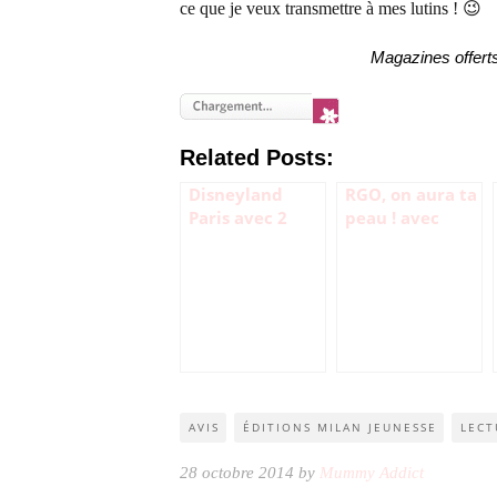
ce que je veux transmettre à mes lutins ! 😉
Magazines offert
Related Posts:
Disneyland
RGO, on aura ta
Paris avec 2
peau ! avec
lutins !
Physiolac Bio
AR 2 (test &
avis)
AVIS
ÉDITIONS MILAN JEUNESSE
LECT
28 octobre 2014 by
Mummy Addict