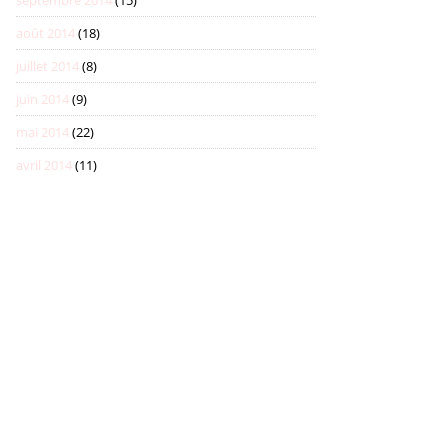
septembre 2014
(15)
août 2014
(18)
juillet 2014
(8)
juin 2014
(9)
mai 2014
(22)
avril 2014
(11)