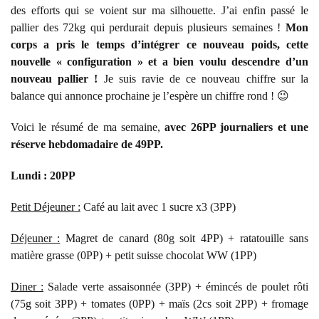
des efforts qui se voient sur ma silhouette. J’ai enfin passé le
pallier des 72kg qui perdurait depuis plusieurs semaines !
Mon
corps a pris le temps d’intégrer ce nouveau poids, cette
nouvelle « configuration » et a bien voulu descendre d’un
nouveau pallier !
Je suis ravie de ce nouveau chiffre sur la
balance qui annonce prochaine je l’espère un chiffre rond ! 😉
Voici le résumé de ma semaine,
avec 26PP journaliers et une
réserve hebdomadaire de 49PP.
Lundi : 20PP
Petit Déjeuner :
Café au lait avec 1 sucre x3 (3PP)
Déjeuner :
Magret de canard (80g soit 4PP) + ratatouille sans
matière grasse (0PP) + petit suisse chocolat WW (1PP)
Diner :
Salade verte assaisonnée (3PP) + émincés de poulet rôti
(75g soit 3PP) + tomates (0PP) + maïs (2cs soit 2PP) + fromage