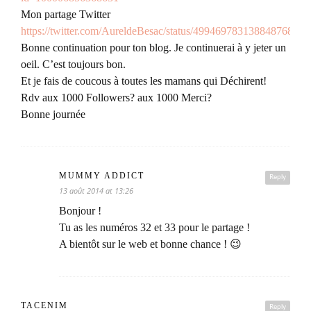
Mon partage Twitter
https://twitter.com/AureldeBesac/status/499469783138848768
Bonne continuation pour ton blog. Je continuerai à y jeter un
oeil. C’est toujours bon.
Et je fais de coucous à toutes les mamans qui Déchirent!
Rdv aux 1000 Followers? aux 1000 Merci?
Bonne journée
MUMMY ADDICT
Reply
13 août 2014 at 13:26
Bonjour !
Tu as les numéros 32 et 33 pour le partage !
A bientôt sur le web et bonne chance ! 😉
TACENIM
Reply