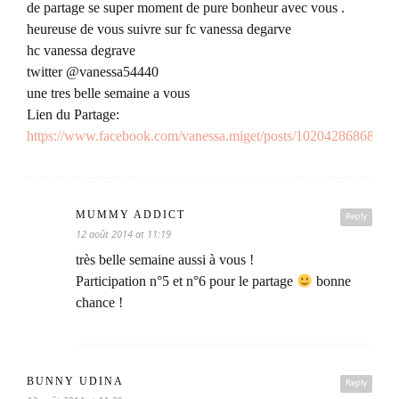
de partage se super moment de pure bonheur avec vous .
heureuse de vous suivre sur fc vanessa degarve
hc vanessa degrave
twitter @vanessa54440
une tres belle semaine a vous
Lien du Partage:
https://www.facebook.com/vanessa.miget/posts/10204286868113
MUMMY ADDICT
Reply
12 août 2014 at 11:19
très belle semaine aussi à vous !
Participation n°5 et n°6 pour le partage
bonne
chance !
BUNNY UDINA
Reply