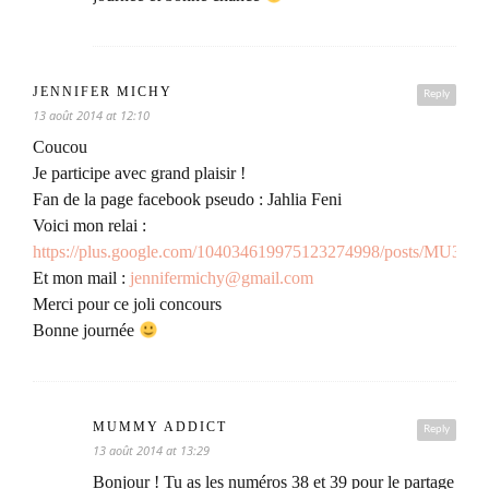
JENNIFER MICHY
Reply
13 août 2014 at 12:10
Coucou
Je participe avec grand plaisir !
Fan de la page facebook pseudo : Jahlia Feni
Voici mon relai :
https://plus.google.com/104034619975123274998/posts/MU35N
Et mon mail :
jennifermichy@gmail.com
Merci pour ce joli concours
Bonne journée
MUMMY ADDICT
Reply
13 août 2014 at 13:29
Bonjour ! Tu as les numéros 38 et 39 pour le partage