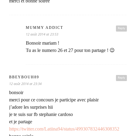
merci et bonne soirée
MUMMY ADDICT
Reply
12 août 2014 at 23:53
Bonsoir mariam !
Tu as le numero 26 et 27 pour ton partage ! 😉
BBEYBOUH89
Reply
12 août 2014 at 23:34
bonsoir
merci pour ce concours je participe avec plaisir
j’adore les surprises hii
je te suis sur fb stephanie cardoso
et je partage
https://twitter.com/Latiina94/status/499307832446308352