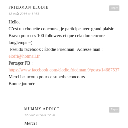
FRIEDMAN ELODIE
Reply
12 août 2014 at 11:55
Hello,
C’est un chouette concours , je participe avec grand plaisir .
Bravo pour ces 100 followers et que cela dure encore
longtemps =)
-Pseudo facebook : Élodie Friedman -Adresse mail :
elofri@hotmail.fr
Partager FB :
https://www.facebook.com/elodie.friedman.9/posts/14687537033
Merci beaucoup pour ce superbe concours
Bonne journée
MUMMY ADDICT
Reply
12 août 2014 at 12:50
Merci !