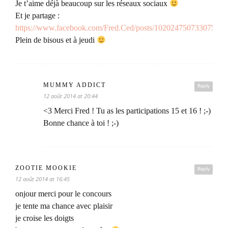
Je t’aime déjà beaucoup sur les réseaux sociaux
Et je partage :
https://www.facebook.com/Fred.Ced/posts/10202475073307559
Plein de bisous et à jeudi
MUMMY ADDICT
Reply
12 août 2014 at 20:44
<3 Merci Fred ! Tu as les participations 15 et 16 ! ;-)
Bonne chance à toi ! ;-)
ZOOTIE MOOKIE
Reply
12 août 2014 at 16:45
onjour merci pour le concours
je tente ma chance avec plaisir
je croise les doigts