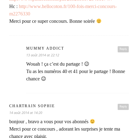
Hc :
http://www.hellocoton.fr/100-fois-merci-concours-
m2276330
Merci pour ce super concours. Bonne soirée
MUMMY ADDICT
Reply
13 août 2014 at 22:12
Wouah ! ça c’est du partage ! 😉
Tu as les numéros 40 et 41 pour le partage ! Bonne
chance 😉
CHARTRAIN SOPHIE
Reply
14 août 2014 at 14:20
bonjour , bravo a vous pour vos abonnés
Merci pour ce concours , adorant les surprises je tente ma
chance avec plaisir.