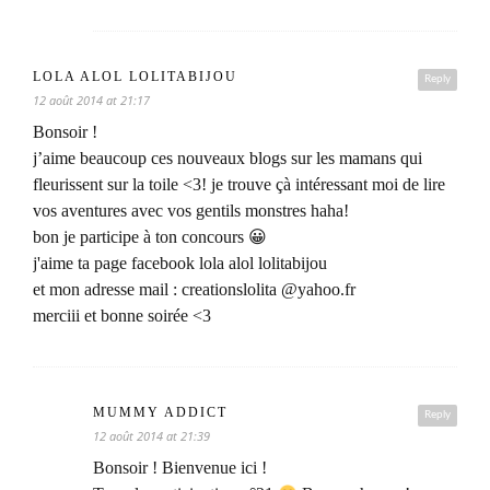
LOLA ALOL LOLITABIJOU
Reply
12 août 2014 at 21:17
Bonsoir !
j’aime beaucoup ces nouveaux blogs sur les mamans qui
fleurissent sur la toile <3! je trouve çà intéressant moi de lire
vos aventures avec vos gentils monstres haha!
bon je participe à ton concours 😀
j'aime ta page facebook lola alol lolitabijou
et mon adresse mail : creationslolita @yahoo.fr
merciii et bonne soirée <3
MUMMY ADDICT
Reply
12 août 2014 at 21:39
Bonsoir ! Bienvenue ici !