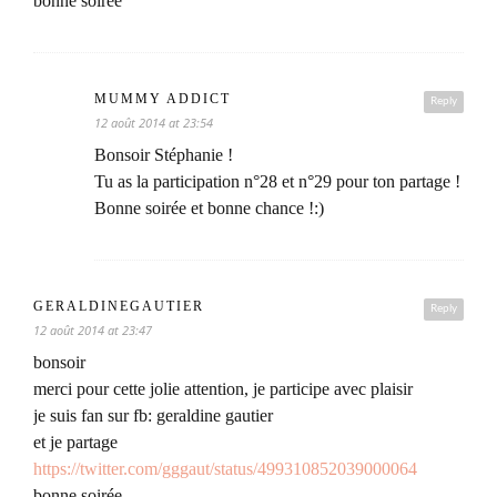
bonne soirée
MUMMY ADDICT
Reply
12 août 2014 at 23:54
Bonsoir Stéphanie !
Tu as la participation n°28 et n°29 pour ton partage !
Bonne soirée et bonne chance !:)
GERALDINEGAUTIER
Reply
12 août 2014 at 23:47
bonsoir
merci pour cette jolie attention, je participe avec plaisir
je suis fan sur fb: geraldine gautier
et je partage
https://twitter.com/gggaut/status/499310852039000064
bonne soirée