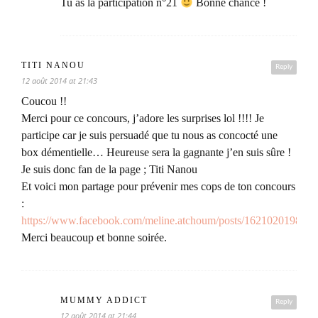
Tu as la participation n°21
Bonne chance !
TITI NANOU
Reply
12 août 2014 at 21:43
Coucou !!
Merci pour ce concours, j’adore les surprises lol !!!! Je
participe car je suis persuadé que tu nous as concocté une
box démentielle… Heureuse sera la gagnante j’en suis sûre !
Je suis donc fan de la page ; Titi Nanou
Et voici mon partage pour prévenir mes cops de ton concours
:
https://www.facebook.com/meline.atchoum/posts/162102019812
Merci beaucoup et bonne soirée.
MUMMY ADDICT
Reply
12 août 2014 at 21:44