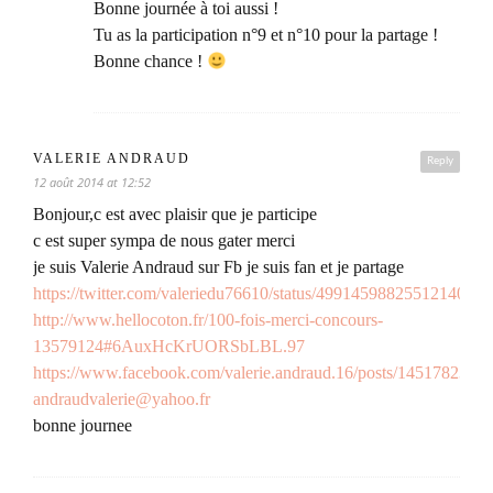
Bonne journée à toi aussi !
Tu as la participation n°9 et n°10 pour la partage !
Bonne chance !
VALERIE ANDRAUD
Reply
12 août 2014 at 12:52
Bonjour,c est avec plaisir que je participe
c est super sympa de nous gater merci
je suis Valerie Andraud sur Fb je suis fan et je partage
https://twitter.com/valeriedu76610/status/499145988255121409
http://www.hellocoton.fr/100-fois-merci-concours-
13579124#6AuxHcKrUORSbLBL.97
https://www.facebook.com/valerie.andraud.16/posts/1451782341
andraudvalerie@yahoo.fr
bonne journee