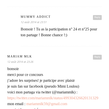
MUMMY ADDICT
Reply
12 août 2014 at 23:51
Bonsoir ! Tu as la participation n° 24 et n°25 pour
ton partage ! Bonne chance !:)
MARIAM MLK
Reply
12 août 2014 at 23:26
bonsoir
merci pour ce concours
j’adore les surprises! je participe avec plaisir
je suis fan sur facebook (pseudo Mimi Loulou)
voici mon partaga via twitter (@mariammlk) :
https://twitter.com/mariammlk/status/499304326620131329
mon email :
mariammlk59@gmail.com