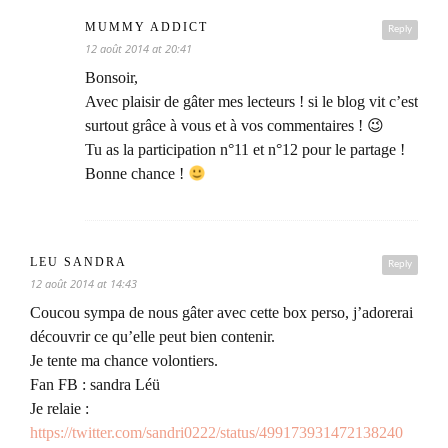
MUMMY ADDICT
Reply
12 août 2014 at 20:41
Bonsoir,
Avec plaisir de gâter mes lecteurs ! si le blog vit c’est
surtout grâce à vous et à vos commentaires ! 😉
Tu as la participation n°11 et n°12 pour le partage !
Bonne chance !
LEU SANDRA
Reply
12 août 2014 at 14:43
Coucou sympa de nous gâter avec cette box perso, j’adorerai
découvrir ce qu’elle peut bien contenir.
Je tente ma chance volontiers.
Fan FB : sandra Léü
Je relaie :
https://twitter.com/sandri0222/status/499173931472138240