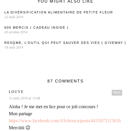
YOU MIGHT ALSO LIKE
LA DIVERSIFICATION ALIMENTAIRE DE PETITE FLEUR
22 août 2014
600 MERCIS ( CADEAU INSIDE )
20 octobre 2014
RESQME, L’OUTIL QUI PEUT SAUVER DES VIES { GIVEWAY }
18 août 2014
87 COMMENTS
LOUVE
Reply
12 août 2014 at 11:08
Aloha ! Je me met en lice pour ce joli concours !
Mon partage
https://www.facebook.com/ASchouca/posts/4435975115616
Merciiiii 😉