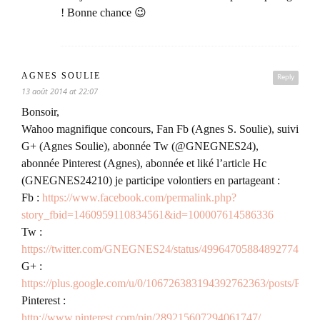
! Bonne chance 😉
AGNES SOULIE
Reply
13 août 2014 at 22:07
Bonsoir,
Wahoo magnifique concours, Fan Fb (Agnes S. Soulie), suivi
G+ (Agnes Soulie), abonnée Tw (@GNEGNES24),
abonnée Pinterest (Agnes), abonnée et liké l’article Hc
(GNEGNES24210) je participe volontiers en partageant :
Fb :
https://www.facebook.com/permalink.php?
story_fbid=1460959110834561&id=100007614586336
Tw :
https://twitter.com/GNEGNES24/status/499647058848927744
G+ :
https://plus.google.com/u/0/106726383194392762363/posts/R
Pinterest :
http://www.pinterest.com/pin/289215607294061747/