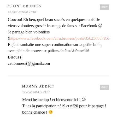
CELINE BRUNESS
Reply
12 août 2014 at 21:10
Coucou! Eh ben, quel beau succès en quelques mois! Je
viens volontiers grossir les rangs de fans sur Facebook 😉
Je partage bien volontiers
(
https://www.facebook.com/alru.bruness/posts/356256057857243
Et je te souhaite une super continuation sur ta petite bulle,
avec plein de nouveaux paliers de fans à franchir!
Bisous (:
celibruness(@)gmail.com
MUMMY ADDICT
Reply
12 août 2014 at 21:16
Merci beaucoup ! et bienvenue ici ! 😉
Tu as la participation n°19 et n°20 pour le partage !
bonne chance !