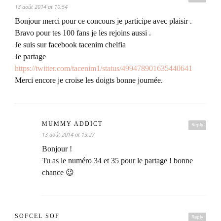
13 août 2014 at 10:54
Bonjour merci pour ce concours je participe avec plaisir .
Bravo pour tes 100 fans je les rejoins aussi .
Je suis sur facebook tacenim chelfia
Je partage
https://twitter.com/tacenim1/status/499478901635440641
Merci encore je croise les doigts bonne journée.
MUMMY ADDICT
Reply
13 août 2014 at 13:27
Bonjour !
Tu as le numéro 34 et 35 pour le partage ! bonne
chance 😉
SOFCEL SOF
Reply