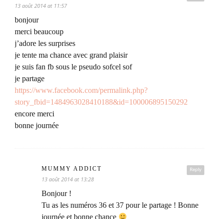
13 août 2014 at 11:57
bonjour
merci beaucoup
j’adore les surprises
je tente ma chance avec grand plaisir
je suis fan fb sous le pseudo sofcel sof
je partage
https://www.facebook.com/permalink.php?
story_fbid=1484963028410188&id=100006895150292
encore merci
bonne journée
MUMMY ADDICT
Reply
13 août 2014 at 13:28
Bonjour !
Tu as les numéros 36 et 37 pour le partage ! Bonne
journée et bonne chance