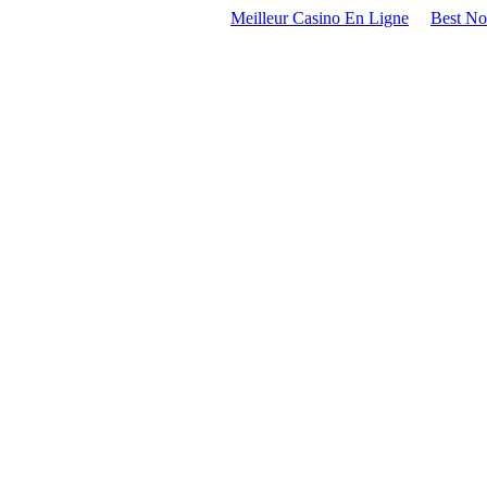
Meilleur Casino En Ligne
Best No