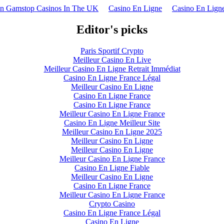
n Gamstop Casinos In The UK
Casino En Ligne
Casino En Lign
Editor's picks
Paris Sportif Crypto
Meilleur Casino En Live
Meilleur Casino En Ligne Retrait Immédiat
Casino En Ligne France Légal
Meilleur Casino En Ligne
Casino En Ligne France
Casino En Ligne France
Meilleur Casino En Ligne France
Casino En Ligne Meilleur Site
Meilleur Casino En Ligne 2025
Meilleur Casino En Ligne
Meilleur Casino En Ligne
Meilleur Casino En Ligne France
Casino En Ligne Fiable
Meilleur Casino En Ligne
Casino En Ligne France
Meilleur Casino En Ligne France
Crypto Casino
Casino En Ligne France Légal
Casino En Ligne