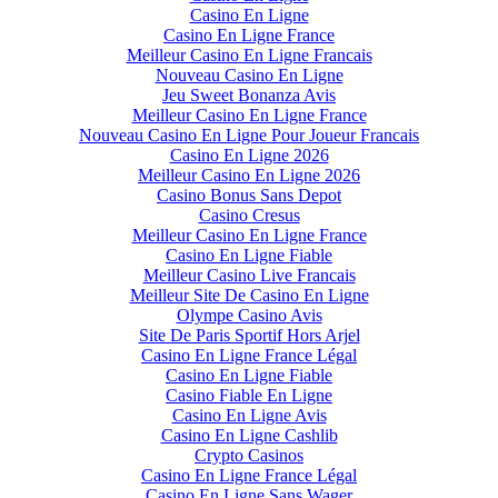
Casino En Ligne
Casino En Ligne France
Meilleur Casino En Ligne Francais
Nouveau Casino En Ligne
Jeu Sweet Bonanza Avis
Meilleur Casino En Ligne France
Nouveau Casino En Ligne Pour Joueur Francais
Casino En Ligne 2026
Meilleur Casino En Ligne 2026
Casino Bonus Sans Depot
Casino Cresus
Meilleur Casino En Ligne France
Casino En Ligne Fiable
Meilleur Casino Live Francais
Meilleur Site De Casino En Ligne
Olympe Casino Avis
Site De Paris Sportif Hors Arjel
Casino En Ligne France Légal
Casino En Ligne Fiable
Casino Fiable En Ligne
Casino En Ligne Avis
Casino En Ligne Cashlib
Crypto Casinos
Casino En Ligne France Légal
Casino En Ligne Sans Wager