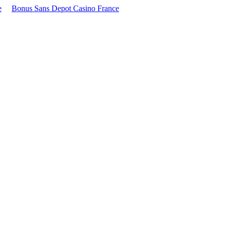
e
Bonus Sans Depot Casino France